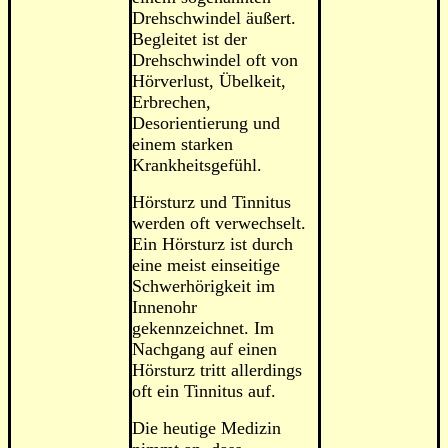
Drehschwindel äußert.
Begleitet ist der
Drehschwindel oft von
Hörverlust, Übelkeit,
Erbrechen,
Desorientierung und
einem starken
Krankheitsgefühl.
Hörsturz und Tinnitus
werden oft verwechselt.
Ein Hörsturz ist durch
eine meist einseitige
Schwerhörigkeit im
Innenohr
gekennzeichnet. Im
Nachgang auf einen
Hörsturz tritt allerdings
oft ein Tinnitus auf.
Die heutige Medizin