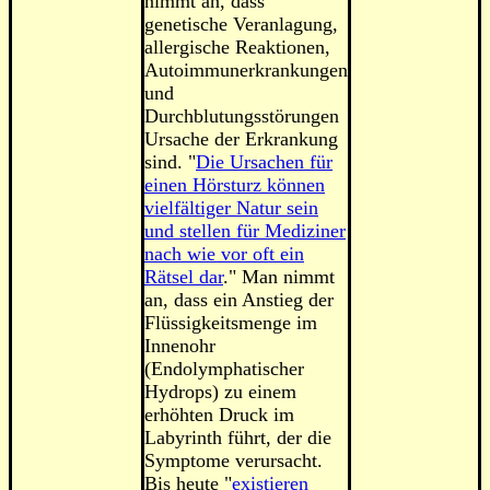
nimmt an, dass
genetische Veranlagung,
allergische Reaktionen,
Autoimmunerkrankungen
und
Durchblutungsstörungen
Ursache der Erkrankung
sind. "
Die Ursachen für
einen Hörsturz können
vielfältiger Natur sein
und stellen für Mediziner
nach wie vor oft ein
Rätsel dar
." Man nimmt
an, dass ein Anstieg der
Flüssigkeitsmenge im
Innenohr
(Endolymphatischer
Hydrops) zu einem
erhöhten Druck im
Labyrinth führt, der die
Symptome verursacht.
Bis heute
"
existieren