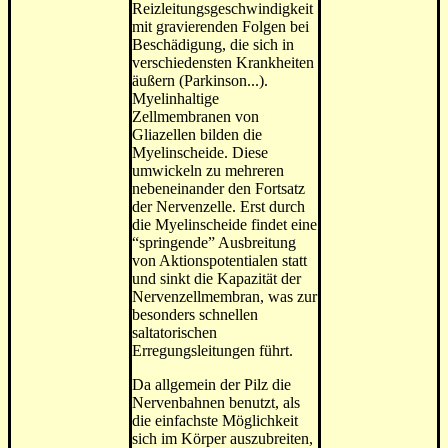
Reizleitungsgeschwindigkeit
mit gravierenden Folgen bei
Beschädigung, die sich in
verschiedensten Krankheiten
äußern (Parkinson...).
Myelinhaltige
Zellmembranen von
Gliazellen bilden die
Myelinscheide. Diese
umwickeln zu mehreren
nebeneinander den Fortsatz
der Nervenzelle. Erst durch
die Myelinscheide findet eine
“springende” Ausbreitung
von Aktionspotentialen statt
und sinkt die Kapazität der
Nervenzellmembran, was zur
besonders schnellen
saltatorischen
Erregungsleitungen führt.
Da allgemein der Pilz die
Nervenbahnen benutzt, als
die einfachste Möglichkeit
sich im Körper auszubreiten,