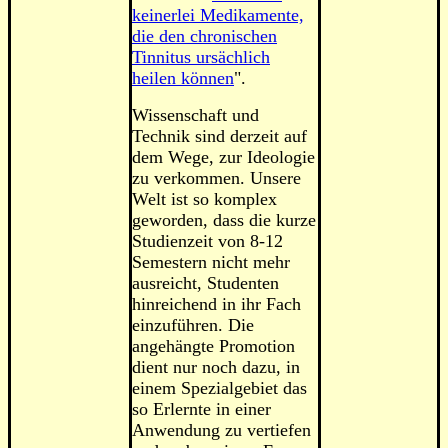
keinerlei Medikamente,
die den chronischen
Tinnitus ursächlich
heilen können
".
Wissenschaft und
Technik sind derzeit auf
dem Wege, zur Ideologie
zu verkommen. Unsere
Welt ist so komplex
geworden, dass die kurze
Studienzeit von 8-12
Semestern nicht mehr
ausreicht, Studenten
hinreichend in ihr Fach
einzuführen. Die
angehängte Promotion
dient nur noch dazu, in
einem Spezialgebiet das
so Erlernte in einer
Anwendung zu vertiefen