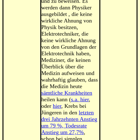
und zu beweisen. Es
werden dann Physiker
ausgebildet , die keine
wirkliche Ahnung von
Physik besitzen,
Elektrotechniker, die
keine wirkliche Ahnung
von den Grundlagen der
Elektrotechnik haben,
Mediziner, die keinen
Überblick über die
Medizin aufweisen und
wahrhaftig glauben, dass
die Medizin heute
sämtliche Krankheiten
heilen kann (
s.a. hier
,
oder
hier
, Krebs bei
Jüngeren in den
letzten
drei Jahrzehnten Anstieg
um 79 %, Todesrate
Anstieg um 27,7%
,
schon bei simplen