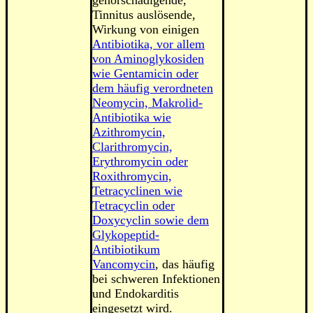
gehörschädigende,
Tinnitus auslösende,
Wirkung von einigen
Antibiotika, vor allem
von Aminoglykosiden
wie Gentamicin oder
dem häufig verordneten
Neomycin, Makrolid-
Antibiotika wie
Azithromycin,
Clarithromycin,
Erythromycin oder
Roxithromycin,
Tetracyclinen wie
Tetracyclin oder
Doxycyclin sowie dem
Glykopeptid-
Antibiotikum
Vancomycin
, das häufig
bei schweren Infektionen
und Endokarditis
eingesetzt wird.