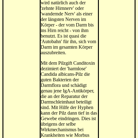
wird natürlich auch der
'zehnte Hirnnerv' oder
'wandernde Nerv' als einer
der längsten Nerven im
Körper - der vom Darm bis
ins Hirn reicht - von ihm
benutzt. Es ist quasi die
'Autobahn' für ihn, sich vom
Darm im gesamten Körper
auszubreiten.
Mit dem Pilzgift Canditoxin
dezimiert der 'harmlose'
Candida albicans-Pilz die
guten Bakterien der
Darmflora und schädigt
genau jene IgA-Antikörper,
die an der Reparatur der
Darmschleimhaut beteiligt
sind. Mit Hilfe der Hyphen
kann der Pilz dann tief in das
Gewebe eindringen. Dies ist
übrigens der selbe
Wirkmechanismus bei
Krankheiten wie Morbus