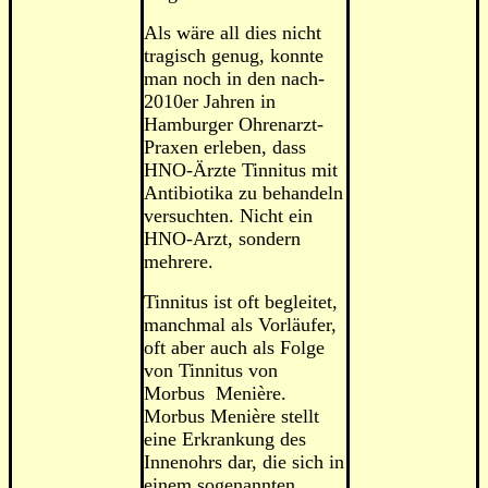
Als wäre all dies nicht
tragisch genug, konnte
man noch in den nach-
2010er Jahren in
Hamburger Ohrenarzt-
Praxen erleben, dass
HNO-Ärzte Tinnitus mit
Antibiotika zu behandeln
versuchten. Nicht ein
HNO-Arzt, sondern
mehrere.
Tinnitus ist oft begleitet,
manchmal als Vorläufer,
oft aber auch als Folge
von Tinnitus von
Morbus Menière.
Morbus Menière stellt
eine Erkrankung des
Innenohrs dar, die sich in
einem sogenannten