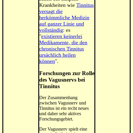
Krankheiten wie
Tinnitus
versagt die
herkömmliche Medizin
auf ganzer Linie und
vollständig
: es
"
existieren keinerlei
Medikamente, die den
chronischen Tinnitus
ursächlich heilen
können
".
Forschungen zur Rolle
des Vagusnervs bei
Tinnitus
Der Zusammenhang
zwischen Vagusnerv und
Tinnitus ist ein recht neues
und daher sehr aktives
Forschungsgebiet.
Der Vagusnerv spielt eine