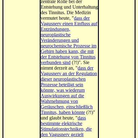
zentrale Rolle bei der
Entstehung und Unterhaltung
des Tinnitus. Die Medizin
vermutet heute, "
dass der
Vagusnerv einen Einfluss auf
Entzündungen,
neuroplastische
Veränderungen und
neurochemische Prozesse im
Gehirn haben kann, die mit
der Entstehung von Tinnitus
verbunden sind
(?!)". Sie
nimmt derzeit an, "
dass der
Vagusnerv an der Regulation
dieser neuroplastischen
Prozesse beteiligt sein
könnte, was wiederum
Auswirkungen auf die
Wahrnehmung von
Geräuschen, einschließlich
Tinnitus, haben könnte
(?!)"
und glaubt heute, "
dass
bestimmte elektrische
Stimulationstechniken, die
den Vagusnerv gezielt