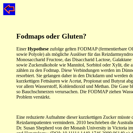
Fodmaps oder Gluten?
Einer
Hypothese
zufolge gelten FODMAP (fermentierbare Ol
sowie Polyole) als mögliche Auslöser für das Reizdarmsynd
Monosaccharid Fructose, das Disaccharid Lactose, Galaktane
sowie Zuckeralkohole wie Mannitol, Sorbitol oder Xylit, die 
zählen zu den Fodmap. Diese Verbindungen werden im Dünnda
resorbiert. Sie gelangen daher in den Dickdarm und werden d
kurzkettigen Fettsäuren wie Acetat, Propionat und Butyrat abg
vor allem Wasserstoff, Kohlendioxid und Methan. Die Gase 
so Bauchschmerzen verursachen. Die FODMAP ziehen Wasse
Problem verstärkt.
Eine reduzierte Aufnahme dieser kurzkettigen Zucker müsste
Reizdarmpatienten vermindern. 2010 beschrieben die Australie
Dr. Susan Shepherd von der Monash University in Victoria im