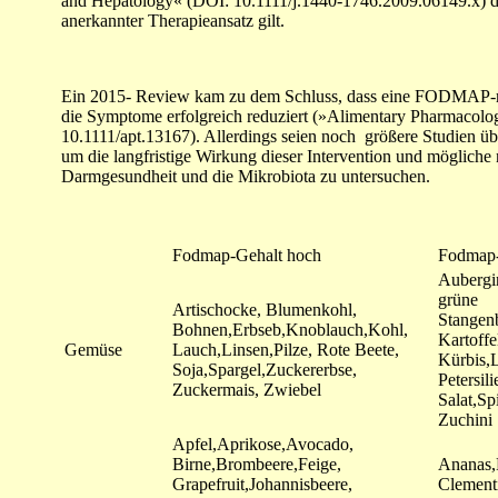
and Hepatology« (DOI: 10.1111/j.1440-1746.2009.06149.x) die
anerkannter Therapieansatz gilt.
Ein 2015- Review kam zu dem Schluss, dass eine FODMAP-r
die Symptome erfolgreich reduziert (»Alimentary Pharmacolo
10.1111/apt.13167). Allerdings seien noch größere Studien üb
um die langfristige Wirkung dieser Intervention und mögliche
Darmgesundheit und die Mikrobiota zu untersuchen.
Fodmap-Gehalt hoch
Fodmap-
Aubergi
grüne
Artischocke, Blumenkohl,
Stangen
Bohnen,Erbseb,Knoblauch,Kohl,
Kartoffe
Gemüse
Lauch,Linsen,Pilze, Rote Beete,
Kürbis,L
Soja,Spargel,Zuckererbse,
Petersil
Zuckermais, Zwiebel
Salat,Sp
Zuchini
Apfel,Aprikose,Avocado,
Birne,Brombeere,Feige,
Ananas,
Grapefruit,Johannisbeere,
Clement