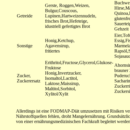
Buchwei
Gerste, Roggen,Weizen,
Hirse,Ma
Bulgur,Couscous,
Quinoa,
Getreide
Lupinen,Hartweizennudeln,
glutenfr
frisches Brot,Hefeteige,
Sauertei
idustriell gefertigtes Brot
Gehzeit
Eier,Tof
Honig,Ketchup,
Essig,Fi
Sonstige
Agavensirup,
Marmela
fritiertes
Rapsöl,S
Sojasau
Erithritol,Fructose,Glycerol,Glukose-
Ahornsi
Fruktose
brauner 
Honig,Invertzucker,
Zucker,
Puderuc
Isomaltol,Lactitol,
Zuckerersatz
Sacharin
Laktose,Maissirup,
Zuckerr
Maltitol,Sorbitol,
Zuckers
Xylitol/Xylit
Allerdings ist eine FODMAP-Diät umzusetzen mit Risiken ve
Nährstoffquellen fehlen, droht Mangelernährung. Grundsätzlich
von einer ernährungsmedizinischen Fachkraft begleitet werden