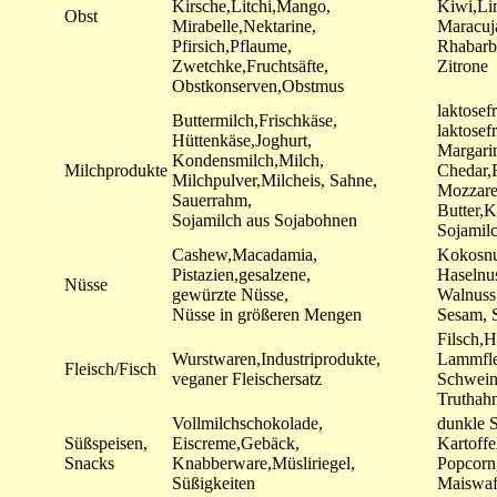
Kirsche,Litchi,Mango,
Kiwi,Li
Obst
Mirabelle,Nektarine,
Maracuj
Pfirsich,Pflaume,
Rhabarb
Zwetchke,Fruchtsäfte,
Zitrone
Obstkonserven,Obstmus
laktosef
Buttermilch,Frischkäse,
laktosef
Hüttenkäse,Joghurt,
Margari
Kondensmilch,Milch,
Milchprodukte
Chedar,F
Milchpulver,Milcheis, Sahne,
Mozzare
Sauerrahm,
Butter,
Sojamilch aus Sojabohnen
Sojamilc
Cashew,Macadamia,
Kokosnu
Pistazien,gesalzene,
Haselnu
Nüsse
gewürzte Nüsse,
Walnuss
Nüsse in größeren Mengen
Sesam, 
Filsch,
Wurstwaren,Industriprodukte,
Lammfle
Fleisch/Fisch
veganer Fleischersatz
Schweine
Truthah
Vollmilchschokolade,
dunkle 
Süßspeisen,
Eiscreme,Gebäck,
Kartoffe
Snacks
Knabberware,Müsliriegel,
Popcorn
Süßigkeiten
Maiswaf