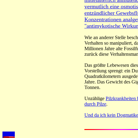
mittelalterlich anmuten
vermutlich eine osmoti
entzündlicher Gewebsflü
Konzentrationen analget
"antimykotische Wirkun
Wie an anderer Stelle besch
Verhalten so manipuliert, d
Millionen Jahre alte Fossil
zurück diese Verhaltensmani
Das größte Lebewesen diese
Vorstellung sprengt: ein Du
Quadratkilometern ausgedeh
Jahre. Das Gewicht des Gi
Tonnen.
Unzählige
Pilzkrankheiten 
durch Pilze
.
Und da ich kein Dogmatiker 