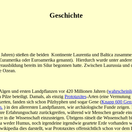
Geschichte
Jahren) stießen die beiden Kontinente Laurentia und Baltica zusamme
Euramerika oder Euroamerika genannt). Hierdurch wurde unter andere
erausbildung bereits im Silur begonnen hatte. Zwischen Laurussia und
e Ozean.
lgen und ersten Landpflanzen vor 420 Millionen Jahren (
wahrscheinl
 Pilze beteiligt. Damals, als einzig
Prototaxites
-Arten (eine Vermutung l
lkerten, fanden sich schon Pilzhyphen und sogar Gene (
Knapp 600 Genf
n.
) in den allerersten Landpflanzen, wie archäologische Funde zeigen. 
ahre Erfahrungsschatz zurückgreifen, während wir Menschen gerade ein
r in die Wissenschaft einzusteigen. Übrigens rätselt die Wissenschaft 
, da weder Humus, noch irgendeine irgendwie geartete Erde vorhanden w
s wikipedia dies darstellt, war Prototaxites offensichtlich schon vor d