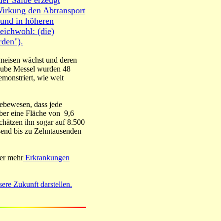
der Salbe erzeugt
Wirkung den Abtransport
 und in höheren
leichwohl: (die)
rden").
 Ameisen wächst und deren
 Grube Messel wurden 48
emonstriert, wie weit
Lebewesen, dass jede
über eine Fläche von 9,6
chätzen ihn sogar auf 8.500
send bis zu Zehntausenden
mer mehr
Erkrankungen
ere Zukunft darstellen.