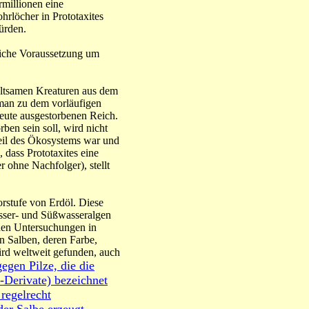
rmillionen eine
hrlöcher in Prototaxites
ürden.
tliche Voraussetzung um
eltsamen Kreaturen aus dem
an zu dem vorläufigen
heute ausgestorbenen Reich.
ben sein soll, wird nicht
Teil des Ökosystems war und
 dass Prototaxites eine
ohne Nachfolger), stellt
orstufe von Erdöl. Diese
sser- und Süßwasseralgen
hen Untersuchungen in
 Salben, deren Farbe,
ird weltweit gefunden, auch
gen Pilze, die die
-Derivate) bezeichnet
regelrecht