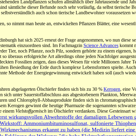
entstehenden Landpflanzen schufen allmählich über Jahrtausende und Jah
nd sämtliche dieser Befunde noch sehr vorläufig, da selbst tierische Bo
selbstverständlich auch schon tierische Landbewohner voraussetzen w
ren, so nimmt man heute an, entwickelten Pflanzen Blätter, eine wesen
Edinburgh hat sich 2025 erneut der Frage angenommen, wo nun diese s
Systematik einzuordnen sind. Im Fachmagzin
Science Advances
kommt m
eder Tier, noch Pflanze, noch Pilz, sondern gehörte zu einem eigenen, 
so überaus erfolgreiche Art allerdings ohne jeden Nachfolger ausgestor
deckten Fossilien zeigen, dass dieses Wesen für viele Millionen Jahre 
frühen Besiedlung der Erde durch komplexe Lebensformen spielte. Auch,
te Methode der Energiegewinnung entwickelt haben soll (auch wieder 
ahren abgelagerten Ölschiefer finden sich bis zu 30 %
Kerogen
, eine V
n sich unter Sauerstoffabschluss aus abgestorbenem Plankton, Meerwa
ren und Chlorophyll-Abbauprodukte finden sich in chromatographisc
sem Kerogen gewinnt die heutige Pharmazie die sogenannten schwarzen
ie einem
Vielstoffgemisch
im Ölschiefer verdanken. Diese Gesteinsart w
erst wirkungsvollen Abwehrstoffe der damaligen Lebewesen ge
 (Wirkstoff: Ammoniumbituminosulfonat, sulfonierte Thiophen
 Wirkmechanismus erkannt zu haben (die Medizin liefert eine 