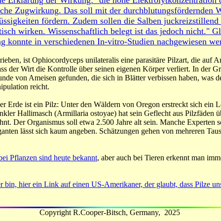
de Erklärung der Wirkung: "die hohe Elektrolytkonzentration 
sche Zugwirkung. Das soll mit der durchblutungsfördernden 
ssigkeiten fördern. Zudem sollen die Salben juckreizstillend
isch wirken. Wissenschaftlich belegt ist das jedoch nicht." G
g konnte in verschiedenen In-vitro-Studien nachgewiesen we
rieben, ist Ophiocordyceps unilateralis eine parasitäre Pilzart, die auf
ass der Wirt die Kontrolle über seinen eigenen Körper verliert. In der
funde von Ameisen gefunden, die sich in Blätter verbissen haben, was d
pulation reicht.
r Erde ist ein Pilz: Unter den Wäldern von
Oregon
erstreckt sich ein 
nkler Hallimasch (Armillaria ostoyae) hat sein Geflecht aus Pilzfäden 
nt. Der Organismus soll etwa 2.500 Jahre alt sein. Manche Experten s
ganten lässt sich kaum angeben. Schätzungen gehen von mehreren Tau
bei Pflanzen sind heute bekannt
, aber auch bei Tieren erkennt man im
bin, hier ein Link auf einen US-Amerikaner, der glaubt, dass Pilze uns
Copyright
R.Cooper-Bitsch,
Germany,
2025