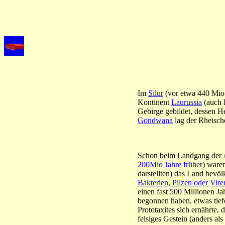
Im
Silur
(vor etwa 440 Mio 
Kontinent
Laurussia
(auch 
Gebirge gebildet, dessen H
Gondwana
lag der Rheisch
Schon beim Landgang der A
200Mio Jahre frühe
r) waren
darstellten) das Land bevö
Bakterien, Pilzen oder Vire
einen fast 500 Millionen J
begonnen haben, etwas tiefe
Prototaxites sich ernährte
felsiges Gestein (anders al